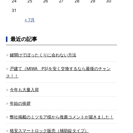
24
25
26
27
28
29
30
31
« 7月
最近の記事
鍵開けでぼったくりに会わない方法
戸建て（MIWA PS)を安く交換するなら最後のチャン
ス！！
今年も大量入荷
年始の挨拶
弊社掲載のミツモア様から推薦コメントが届きました！
格安スマートロック販売（補助錠タイプ）