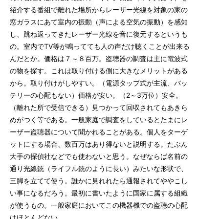
紹介する番組で離れた場所からレーザー光線を対象の家の
窓ガラスにあて室内の振動（声による空気の振動）を感知
し、跳ね返ってきたレーザー光線を音に復元するというも
の。室内でTV等が鳴ってても人の声だけ聴くことが出来る
んだとか。価格は７～８百万。盗聴器の調査は主に電波式
の物を探す。これは取り付ける側に大きなメリットがある
から。取り付けがしやすい。（電源タップ式が主流、バッ
テリーの心配もない）価格が安い。（2～3万位）安全。
（離れた所で受信できる）見つかって回収されてもあきら
めがつく等である。一般家庭で調査をしているとたまにレ
ーザー盗聴器について聞かれることがある。個人をターゲ
ットにする場合、数百万はあり得ないと説明する。たぶん
大手の探偵社などでも使わないと思う。なぜならば名前の
通り光線銃（ライフル銃のように長い）みたいな形状で、
三脚を立てて使う。誰かに見れれたら通報されてややこし
い事になるだろう。最初に書いたように国家に属する組織
が使うもの。一般家庭においてこの機器機での盗聴の心配
はほとんどない。