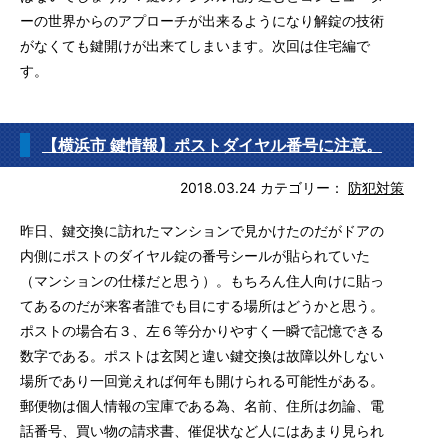
ーの世界からのアプローチが出来るようになり解錠の技術
がなくても鍵開けが出来てしまいます。次回は住宅編で
す。
【横浜市 鍵情報】ポストダイヤル番号に注意。
2018.03.24
カテゴリー：
防犯対策
昨日、鍵交換に訪れたマンションで見かけたのだがドアの
内側にポストのダイヤル錠の番号シールが貼られていた
（マンションの仕様だと思う）。もちろん住人向けに貼っ
てあるのだが来客者誰でも目にする場所はどうかと思う。
ポストの場合右３、左６等分かりやすく一瞬で記憶できる
数字である。ポストは玄関と違い鍵交換は故障以外しない
場所であり一回覚えれば何年も開けられる可能性がある。
郵便物は個人情報の宝庫である為、名前、住所は勿論、電
話番号、買い物の請求書、催促状など人にはあまり見られ