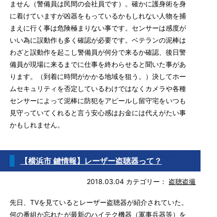
ません（警備員は民間の会社員です）。確かに護身術を身
に着けていますが凶器をもっているかもしれない人物を捕
まえに行く事は危険極まりない事です。センサーは感度が
いい為に誤動作も多く確認が必要です。ベテランの泥棒は
わざと誤動作を起こし警備員が何分で来るか確認、後日警
備員が現場に来るまでに仕事を終わらせると聞いた事があ
ります。（到着に時間がかかる地域を狙う。）決してホー
ムセキュリティを否定しているわけではなくカメラや各種
センサーによって泥棒に防犯をアピールし留守宅をいつも
見守っていてくれると言う安心感はお金には代えがたい事
かもしれません。
【横浜市 鍵情報】レーザー盗聴器って？
2018.03.04
カテゴリー：
盗聴盗撮
先日、TVを見ているとレーザー盗聴器が紹介されていた。
何の番組か忘れたが最新のハイテク機器（軍事兵器等）を