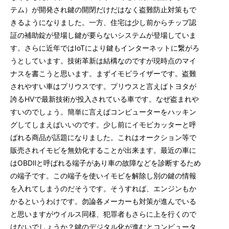
テム）が開発され鍵の開閉だけだはなく盗難防止対策もで
きるようになりました。一方、住宅は少し前からチップ認
証の補助錠が登場し鍵が要らないシステムが登場していま
す。さらに近年ではIoTにより鍵もインターネットに繋がろ
うとしています。技術革新は結構なのですが現時点のマイ
ナスを書こうと思います。まずイモビライザーです。盗難
されやすい車はプリウスです。プリウスと言えばトヨタが
誇るHVで最新技術が投入されている車です。なぜ盗まれや
すいのでしょう。簡単に言えばコンピューターをハッキン
グしてしまえばいいのです。少し前にイモビカッターと呼
ばれる商品が話題になりました。これはオークション等で
販売されイモビを無効化することが出来ます。最近の車に
はOBDⅡと呼ばれる端子があり車の故障などを診断するため
の端子です。この端子を使いイモビを解除し別の鍵の情報
を入れてしまうのだそうです。そうすれば、エンジンもか
かるというわけです。勿論各メーカーも対策が進んでいる
と思いますがウイルス同様、犯罪者もさらに上を行くので
はないでしょうか？鍵のデジタル化が進むとコンピュータ