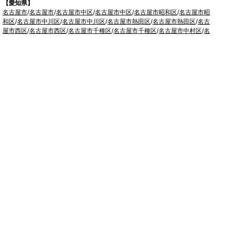
【愛知県】
名古屋市
/
名古屋市
/
名古屋市中区
/
名古屋市中区
/
名古屋市昭和区
/
名古屋市昭
和区
/
名古屋市中川区
/
名古屋市中川区
/
名古屋市熱田区
/
名古屋市熱田区
/
名古
屋市西区
/
名古屋市西区
/
名古屋市千種区
/
名古屋市千種区
/
名古屋市中村区
/
名
古屋市中村区
/
名古屋市名東区
/
名古屋市名東区
/
名古屋市港区
/
名古屋市港区
/
名古屋市守山区
/
名古屋市守山区
/
名古屋市緑区
/
名古屋市緑区
/
名古屋市北区
/
名古屋市北区
/
名古屋市天白区
/
名古屋市天白区
/
名古屋市東区
/
名古屋市東区
/
名古屋市瑞穂区
/
名古屋市瑞穂区
/
名古屋市南区
/
名古屋市南区
/
岡崎市
/
知立
市
/
安城市
/
みよし市
/
西尾市
/
蒲郡市
/
豊川市
/
豊橋市
/
刈谷市
/
豊明市
/
高浜市
/
碧
南市
/
豊田市
/
日進市
/
長久手市
/
瀬戸市
/
東海市
/
大府市
/
知多市
/
半田市
/
常滑市
/
新城市
/
田原市
/
東郷町
/
幸田町
/
東浦町
/
阿久比町
/
武豊町
/
美浜町
/
一宮市
/
春日
井市
/
犬山市
/
小牧市
/
稲沢市
/
尾張旭市
/
岩倉市
/
清須市
/
北名古屋市
/
豊山町
/
大
口町
/
扶桑町
/
津島市
/
愛西市
/
弥富市
/
あま市
/
大治町
/
蟹江町
【静岡県】
浜松市天竜区
/
浜松市北区
/
浜松市浜北区
/
浜松市東区
/
浜松市西区
/
浜松市中区
/
浜松市南区
/
静岡市
/
清水区
/
葵区
/
駿河区
/
藤枝市
/
島田市
/
焼津市
/
牧之原市
/
菊川市
/
掛川市
/
袋井市
【滋賀県】
長浜市
/
彦根市
/
大津市
/
守山市
/
野洲市
/
東近江市
/
草津市
/
栗東市
/
湖
南市
/
甲賀市
【奈良県】
奈良市
/
生駒市
/
大和郡山市
/
天理市
/
香芝市
/
大和高田市
/
桜井市
/
葛
城市
/
橿原市
【京都府】
京都市
/
南丹市
/
亀岡市
/
向日市
/
長岡京市
/
宇治市
/
八幡市
/
城陽市
/
京
田辺市
/
木津川市
【和歌山県】
橋本市
/
かつらぎ町
/
紀の川市
/
岩出市
/
和歌山市
/
紀美野町
/
海南
市
/
有田市
/
有田川町
【大阪府】
枚方市
/
寝屋川市
/
高槻市
/
四條畷市
/
吹田市
/
吹田市
/
豊中市
/
東大阪