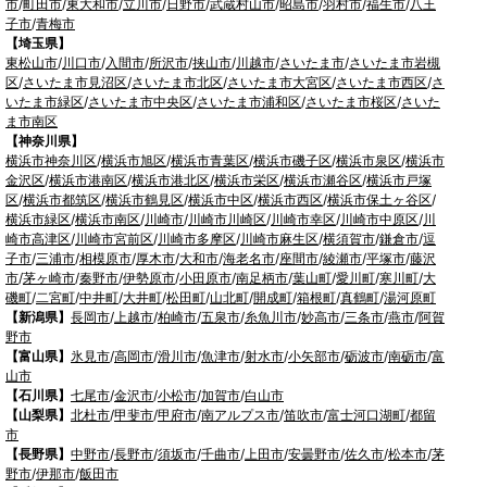
市
/
町田市
/
東大和市
/
立川市
/
日野市
/
武蔵村山市
/
昭島市
/
羽村市
/
福生市
/
八王
子市
/
青梅市
【埼玉県】
東松山市
/
川口市
/
入間市
/
所沢市
/
挟山市
/
川越市
/
さいたま市
/
さいたま市岩槻
区
/
さいたま市見沼区
/
さいたま市北区
/
さいたま市大宮区
/
さいたま市西区
/
さ
いたま市緑区
/
さいたま市中央区
/
さいたま市浦和区
/
さいたま市桜区
/
さいた
ま市南区
【神奈川県】
横浜市神奈川区
/
横浜市旭区
/
横浜市青葉区
/
横浜市磯子区
/
横浜市泉区
/
横浜市
金沢区
/
横浜市港南区
/
横浜市港北区
/
横浜市栄区
/
横浜市瀬谷区
/
横浜市戸塚
区
/
横浜市都筑区
/
横浜市鶴見区
/
横浜市中区
/
横浜市西区
/
横浜市保土ヶ谷区
/
横浜市緑区
/
横浜市南区
/
川崎市
/
川崎市川崎区
/
川崎市幸区
/
川崎市中原区
/
川
崎市高津区
/
川崎市宮前区
/
川崎市多摩区
/
川崎市麻生区
/
横須賀市
/
鎌倉市
/
逗
子市
/
三浦市
/
相模原市
/
厚木市
/
大和市
/
海老名市
/
座間市
/
綾瀬市
/
平塚市
/
藤沢
市
/
茅ヶ崎市
/
秦野市
/
伊勢原市
/
小田原市
/
南足柄市
/
葉山町
/
愛川町
/
寒川町
/
大
磯町
/
二宮町
/
中井町
/
大井町
/
松田町
/
山北町
/
開成町
/
箱根町
/
真鶴町
/
湯河原町
【新潟県】
長岡市
/
上越市
/
柏崎市
/
五泉市
/
糸魚川市
/
妙高市
/
三条市
/
燕市
/
阿賀
野市
【富山県】
氷見市
/
高岡市
/
滑川市
/
魚津市
/
射水市
/
小矢部市
/
砺波市
/
南砺市
/
富
山市
【石川県】
七尾市
/
金沢市
/
小松市
/
加賀市
/
白山市
【山梨県】
北杜市
/
甲斐市
/
甲府市
/
南アルプス市
/
笛吹市
/
富士河口湖町
/
都留
市
【長野県】
中野市
/
長野市
/
須坂市
/
千曲市
/
上田市
/
安曇野市
/
佐久市
/
松本市
/
茅
野市
/
伊那市
/
飯田市