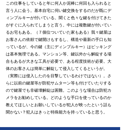
この仕事をしていると年に何人か泥棒に何回も入られると
言う人に会う。基本自宅に伺い鍵交換をするのだが既にデ
ィンプルキーが付いている。聞くと色々な鍵を付けてきた
がすぐに入られてしまうと言う。中には複数鍵が付いてい
るお宅もある。（７個位ついていた家もある）我々鍵屋は
お客さんの依頼で鍵開けもするし、構造や最新の手口も知
っているが、今の鍵（主にディンプルキー）はピッキング
は基本無理である。マンション等、鍵以外から解錠する場
合もあるが大きな工具が必要で、ある程度技術が必要。大
体のお客さんは簡単に解錠して侵入してくるというが。
（実際には侵入したのを目撃しているわけではない）。さ
らに以前の鍵屋等が防犯サムターン等も付けていたりする
ので鍵屋でも非破壊解錠は困難。このような場合は防犯カ
メラをお勧めしている。どのような手口を使っているのか
教えてほしいとお願いしているが犯人が映ったという話も
聞かない？犯人はきっと特殊能力を持っていると思う。