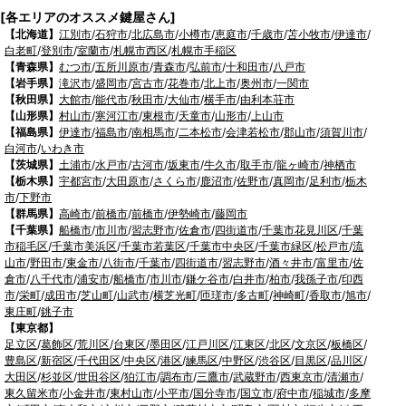
[各エリアのオススメ鍵屋さん]
【北海道】
江別市
/
石狩市
/
北広島市
/
小樽市
/
恵庭市
/
千歳市
/
苫小牧市
/
伊達市
/
白老町
/
登別市
/
室蘭市
/
札幌市西区
/
札幌市手稲区
【青森県】
むつ市
/
五所川原市
/
青森市
/
弘前市
/
十和田市
/
八戸市
【岩手県】
滝沢市
/
盛岡市
/
宮古市
/
花巻市
/
北上市
/
奥州市
/
一関市
【秋田県】
大館市
/
能代市
/
秋田市
/
大仙市
/
横手市
/
由利本荘市
【山形県】
村山市
/
寒河江市
/
東根市
/
天童市
/
山形市
/
上山市
【福島県】
伊達市
/
福島市
/
南相馬市
/
二本松市
/
会津若松市
/
郡山市
/
須賀川市
/
白河市
/
いわき市
【茨城県】
土浦市
/
水戸市
/
古河市
/
坂東市
/
牛久市
/
取手市
/
龍ヶ崎市
/
神栖市
【栃木県】
宇都宮市
/
大田原市
/
さくら市
/
鹿沼市
/
佐野市
/
真岡市
/
足利市
/
栃木
市
/
下野市
【群馬県】
高崎市
/
前橋市
/
前橋市
/
伊勢崎市
/
藤岡市
【千葉県】
船橋市
/
市川市
/
習志野市
/
佐倉市
/
四街道市
/
千葉市花見川区
/
千葉
市稲毛区
/
千葉市美浜区
/
千葉市若葉区
/
千葉市中央区
/
千葉市緑区
/
松戸市
/
流
山市
/
野田市
/
東金市
/
八街市
/
千葉市
/
四街道市
/
習志野市
/
酒々井市
/
富里市
/
佐
倉市
/
八千代市
/
浦安市
/
船橋市
/
市川市
/
鎌ケ谷市
/
白井市
/
柏市
/
我孫子市
/
印西
市
/
栄町
/
成田市
/
芝山町
/
山武市
/
横芝光町
/
匝瑳市
/
多古町
/
神崎町
/
香取市
/
旭市
/
東庄町
/
銚子市
【東京都】
足立区
/
葛飾区
/
荒川区
/
台東区
/
墨田区
/
江戸川区
/
江東区
/
北区
/
文京区
/
板橋区
/
豊島区
/
新宿区
/
千代田区
/
中央区
/
港区
/
練馬区
/
中野区
/
渋谷区
/
目黒区
/
品川区
/
大田区
/
杉並区
/
世田谷区
/
狛江市
/
調布市
/
三鷹市
/
武蔵野市
/
西東京市
/
清瀬市
/
東久留米市
/
小金井市
/
東村山市
/
小平市
/
国分寺市
/
国立市
/
府中市
/
稲城市
/
多摩