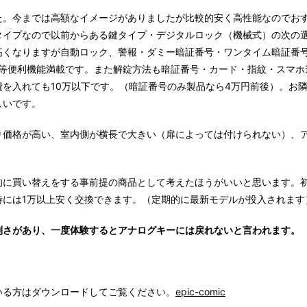
た。今までは高額なイメージがありましたが比較的安く高性能なのでお
タイプなので以前からある鍵タイプ・デジタルロック（機械式）の次の
高くなりますが自動ロック、警報・ダミー暗証番号・ワンタイム暗証番
ク等便利機能満載です。また解錠方法も暗証番号・カード・指紋・スマホ
を入れても10万以下です。（暗証番号のみ製品なら4万円前後）。お
しいです。
り価格が高い、室内側が横長で大きい（扉によっては付けられない）、
的に買い替えをする事前提の商品として考えたほうがいいと思います。
時には1万以上安く交換できます。（定期的に最新モデルが投入されます
利さがあり、一度体験するとアナログキーには戻れないと言われます。
いる方はダウンロードしてご覧ください。
epic-comic