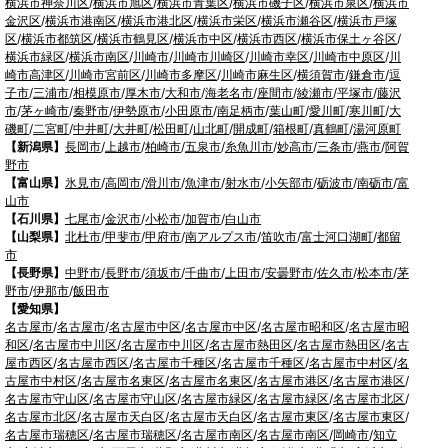
横浜市神奈川区
/
横浜市旭区
/
横浜市青葉区
/
横浜市磯子区
/
横浜市泉区
/
横浜市
金沢区
/
横浜市港南区
/
横浜市港北区
/
横浜市栄区
/
横浜市瀬谷区
/
横浜市戸塚
区
/
横浜市都筑区
/
横浜市鶴見区
/
横浜市中区
/
横浜市西区
/
横浜市保土ヶ谷区
/
横浜市緑区
/
横浜市南区
/
川崎市
/
川崎市川崎区
/
川崎市幸区
/
川崎市中原区
/
川
崎市高津区
/
川崎市宮前区
/
川崎市多摩区
/
川崎市麻生区
/
横須賀市
/
鎌倉市
/
逗
子市
/
三浦市
/
相模原市
/
厚木市
/
大和市
/
海老名市
/
座間市
/
綾瀬市
/
平塚市
/
藤沢
市
/
茅ヶ崎市
/
秦野市
/
伊勢原市
/
小田原市
/
南足柄市
/
葉山町
/
愛川町
/
寒川町
/
大
磯町
/
二宮町
/
中井町
/
大井町
/
松田町
/
山北町
/
開成町
/
箱根町
/
真鶴町
/
湯河原町
【新潟県】
長岡市
/
上越市
/
柏崎市
/
五泉市
/
糸魚川市
/
妙高市
/
三条市
/
燕市
/
阿賀
野市
【富山県】
氷見市
/
高岡市
/
滑川市
/
魚津市
/
射水市
/
小矢部市
/
砺波市
/
南砺市
/
富
山市
【石川県】
七尾市
/
金沢市
/
小松市
/
加賀市
/
白山市
【山梨県】
北杜市
/
甲斐市
/
甲府市
/
南アルプス市
/
笛吹市
/
富士河口湖町
/
都留
市
【長野県】
中野市
/
長野市
/
須坂市
/
千曲市
/
上田市
/
安曇野市
/
佐久市
/
松本市
/
茅
野市
/
伊那市
/
飯田市
【愛知県】
名古屋市
/
名古屋市
/
名古屋市中区
/
名古屋市中区
/
名古屋市昭和区
/
名古屋市昭
和区
/
名古屋市中川区
/
名古屋市中川区
/
名古屋市熱田区
/
名古屋市熱田区
/
名古
屋市西区
/
名古屋市西区
/
名古屋市千種区
/
名古屋市千種区
/
名古屋市中村区
/
名
古屋市中村区
/
名古屋市名東区
/
名古屋市名東区
/
名古屋市港区
/
名古屋市港区
/
名古屋市守山区
/
名古屋市守山区
/
名古屋市緑区
/
名古屋市緑区
/
名古屋市北区
/
名古屋市北区
/
名古屋市天白区
/
名古屋市天白区
/
名古屋市東区
/
名古屋市東区
/
名古屋市瑞穂区
/
名古屋市瑞穂区
/
名古屋市南区
/
名古屋市南区
/
岡崎市
/
知立