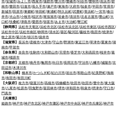
市
/
安城市
/
みよし市
/
西尾市
/
蒲郡市
/
豊川市
/
豊橋市
/
刈谷市
/
豊明市
/
高浜市
/
碧
南市
/
豊田市
/
日進市
/
長久手市
/
瀬戸市
/
東海市
/
大府市
/
知多市
/
半田市
/
常滑市
/
新城市
/
田原市
/
東郷町
/
幸田町
/
東浦町
/
阿久比町
/
武豊町
/
美浜町
/
一宮市
/
春日
井市
/
犬山市
/
小牧市
/
稲沢市
/
尾張旭市
/
岩倉市
/
清須市
/
北名古屋市
/
豊山町
/
大
口町
/
扶桑町
/
津島市
/
愛西市
/
弥富市
/
あま市
/
大治町
/
蟹江町
【静岡県】
浜松市天竜区
/
浜松市北区
/
浜松市浜北区
/
浜松市東区
/
浜松市西区
/
浜松市中区
/
浜松市南区
/
静岡市
/
清水区
/
葵区
/
駿河区
/
藤枝市
/
島田市
/
焼津市
/
牧之原市
/
菊川市
/
掛川市
/
袋井市
【滋賀県】
長浜市
/
彦根市
/
大津市
/
守山市
/
野洲市
/
東近江市
/
草津市
/
栗東市
/
湖
南市
/
甲賀市
【奈良県】
奈良市
/
生駒市
/
大和郡山市
/
天理市
/
香芝市
/
大和高田市
/
桜井市
/
葛
城市
/
橿原市
【京都府】
京都市
/
南丹市
/
亀岡市
/
向日市
/
長岡京市
/
宇治市
/
八幡市
/
城陽市
/
京
田辺市
/
木津川市
【和歌山県】
橋本市
/
かつらぎ町
/
紀の川市
/
岩出市
/
和歌山市
/
紀美野町
/
海南
市
/
有田市
/
有田川町
【大阪府】
枚方市
/
寝屋川市
/
高槻市
/
四條畷市
/
吹田市
/
吹田市
/
豊中市
/
東大阪
市
/
八尾市
/
松原市
/
羽曳野市
/
富田林市
/
堺市
/
岸和田市
/
和泉市
/
摂津市
/
守口市
/
門真市
【兵庫県】
姫路市
/
神戸市
/
神戸市北区
/
神戸市灘区
/
神戸市中央区
/
神戸市兵庫区
/
神戸市
長田区
/
神戸市須磨区
/
神戸市垂水区
/
神戸市西区
/
神戸市東灘区
/
三田市
/
川西
市
/
宝塚市
/
西宮市
/
伊丹市
/
芦屋市
/
尼崎市
/
加古川市
/
明石市
【広島県】
呉市
【山口県】
山口市
/
下関市
/
山陽小野田市
/
宇部市
/
防府市
/
周南市
/
下松市