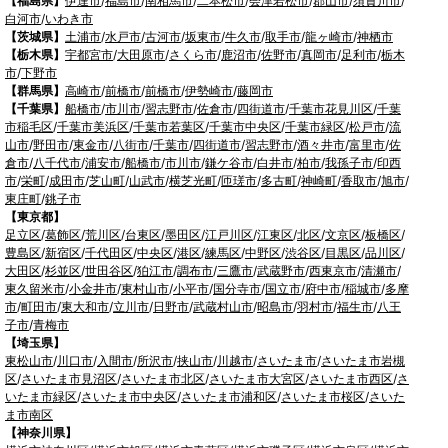
【福島県】
伊達市
/
福島市
/
南相馬市
/
二本松市
/
会津若松市
/
郡山市
/
須賀川市
/
白河市
/
いわき市
【茨城県】
土浦市
/
水戸市
/
古河市
/
坂東市
/
牛久市
/
取手市
/
龍ヶ崎市
/
神栖市
【栃木県】
宇都宮市
/
大田原市
/
さくら市
/
鹿沼市
/
佐野市
/
真岡市
/
足利市
/
栃木
市
/
下野市
【群馬県】
高崎市
/
前橋市
/
前橋市
/
伊勢崎市
/
藤岡市
【千葉県】
船橋市
/
市川市
/
習志野市
/
佐倉市
/
四街道市
/
千葉市花見川区
/
千葉
市稲毛区
/
千葉市美浜区
/
千葉市若葉区
/
千葉市中央区
/
千葉市緑区
/
松戸市
/
流
山市
/
野田市
/
東金市
/
八街市
/
千葉市
/
四街道市
/
習志野市
/
酒々井市
/
富里市
/
佐
倉市
/
八千代市
/
浦安市
/
船橋市
/
市川市
/
鎌ケ谷市
/
白井市
/
柏市
/
我孫子市
/
印西
市
/
栄町
/
成田市
/
芝山町
/
山武市
/
横芝光町
/
匝瑳市
/
多古町
/
神崎町
/
香取市
/
旭市
/
東庄町
/
銚子市
【東京都】
足立区
/
葛飾区
/
荒川区
/
台東区
/
墨田区
/
江戸川区
/
江東区
/
北区
/
文京区
/
板橋区
/
豊島区
/
新宿区
/
千代田区
/
中央区
/
港区
/
練馬区
/
中野区
/
渋谷区
/
目黒区
/
品川区
/
大田区
/
杉並区
/
世田谷区
/
狛江市
/
調布市
/
三鷹市
/
武蔵野市
/
西東京市
/
清瀬市
/
東久留米市
/
小金井市
/
東村山市
/
小平市
/
国分寺市
/
国立市
/
府中市
/
稲城市
/
多摩
市
/
町田市
/
東大和市
/
立川市
/
日野市
/
武蔵村山市
/
昭島市
/
羽村市
/
福生市
/
八王
子市
/
青梅市
【埼玉県】
東松山市
/
川口市
/
入間市
/
所沢市
/
挟山市
/
川越市
/
さいたま市
/
さいたま市岩槻
区
/
さいたま市見沼区
/
さいたま市北区
/
さいたま市大宮区
/
さいたま市西区
/
さ
いたま市緑区
/
さいたま市中央区
/
さいたま市浦和区
/
さいたま市桜区
/
さいた
ま市南区
【神奈川県】