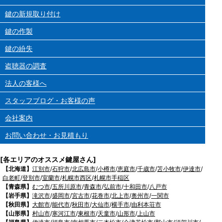
鍵の新規取り付け
鍵の作製
鍵の紛失
盗聴器の調査
法人の客様へ
スタッフブログ・お客様の声
会社案内
お問い合わせ・お見積もり
[各エリアのオススメ鍵屋さん]
【北海道】
江別市
/
石狩市
/
北広島市
/
小樽市
/
恵庭市
/
千歳市
/
苫小牧市
/
伊達市
/
白老町
/
登別市
/
室蘭市
/
札幌市西区
/
札幌市手稲区
【青森県】
むつ市
/
五所川原市
/
青森市
/
弘前市
/
十和田市
/
八戸市
【岩手県】
滝沢市
/
盛岡市
/
宮古市
/
花巻市
/
北上市
/
奥州市
/
一関市
【秋田県】
大館市
/
能代市
/
秋田市
/
大仙市
/
横手市
/
由利本荘市
【山形県】
村山市
/
寒河江市
/
東根市
/
天童市
/
山形市
/
上山市