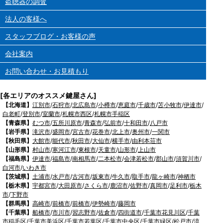
盗聴器の調査
法人の客様へ
スタッフブログ・お客様の声
会社案内
お問い合わせ・お見積もり
[各エリアのオススメ鍵屋さん]
【北海道】
江別市
/
石狩市
/
北広島市
/
小樽市
/
恵庭市
/
千歳市
/
苫小牧市
/
伊達市
/
白老町
/
登別市
/
室蘭市
/
札幌市西区
/
札幌市手稲区
【青森県】
むつ市
/
五所川原市
/
青森市
/
弘前市
/
十和田市
/
八戸市
【岩手県】
滝沢市
/
盛岡市
/
宮古市
/
花巻市
/
北上市
/
奥州市
/
一関市
【秋田県】
大館市
/
能代市
/
秋田市
/
大仙市
/
横手市
/
由利本荘市
【山形県】
村山市
/
寒河江市
/
東根市
/
天童市
/
山形市
/
上山市
【福島県】
伊達市
/
福島市
/
南相馬市
/
二本松市
/
会津若松市
/
郡山市
/
須賀川市
/
白河市
/
いわき市
【茨城県】
土浦市
/
水戸市
/
古河市
/
坂東市
/
牛久市
/
取手市
/
龍ヶ崎市
/
神栖市
【栃木県】
宇都宮市
/
大田原市
/
さくら市
/
鹿沼市
/
佐野市
/
真岡市
/
足利市
/
栃木
市
/
下野市
【群馬県】
高崎市
/
前橋市
/
前橋市
/
伊勢崎市
/
藤岡市
【千葉県】
船橋市
/
市川市
/
習志野市
/
佐倉市
/
四街道市
/
千葉市花見川区
/
千葉
市稲毛区
/
千葉市美浜区
/
千葉市若葉区
/
千葉市中央区
/
千葉市緑区
/
松戸市
/
流