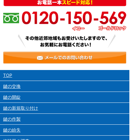
TOP
鍵の交換
鍵の開錠
鍵の新規取り付け
鍵の作製
鍵の紛失