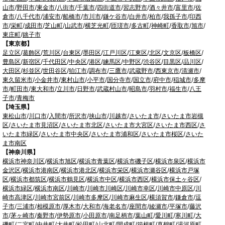
山市
/
野田市
/
東金市
/
八街市
/
千葉市
/
四街道市
/
習志野市
/
酒々井市
/
富里市
/
佐
倉市
/
八千代市
/
浦安市
/
船橋市
/
市川市
/
鎌ケ谷市
/
白井市
/
柏市
/
我孫子市
/
印西
市
/
栄町
/
成田市
/
芝山町
/
山武市
/
横芝光町
/
匝瑳市
/
多古町
/
神崎町
/
香取市
/
旭市
/
東庄町
/
銚子市
【東京都】
足立区
/
葛飾区
/
荒川区
/
台東区
/
墨田区
/
江戸川区
/
江東区
/
北区
/
文京区
/
板橋区
/
豊島区
/
新宿区
/
千代田区
/
中央区
/
港区
/
練馬区
/
中野区
/
渋谷区
/
目黒区
/
品川区
/
大田区
/
杉並区
/
世田谷区
/
狛江市
/
調布市
/
三鷹市
/
武蔵野市
/
西東京市
/
清瀬市
/
東久留米市
/
小金井市
/
東村山市
/
小平市
/
国分寺市
/
国立市
/
府中市
/
稲城市
/
多摩
市
/
町田市
/
東大和市
/
立川市
/
日野市
/
武蔵村山市
/
昭島市
/
羽村市
/
福生市
/
八王
子市
/
青梅市
【埼玉県】
東松山市
/
川口市
/
入間市
/
所沢市
/
挟山市
/
川越市
/
さいたま市
/
さいたま市岩槻
区
/
さいたま市見沼区
/
さいたま市北区
/
さいたま市大宮区
/
さいたま市西区
/
さ
いたま市緑区
/
さいたま市中央区
/
さいたま市浦和区
/
さいたま市桜区
/
さいた
ま市南区
【神奈川県】
横浜市神奈川区
/
横浜市旭区
/
横浜市青葉区
/
横浜市磯子区
/
横浜市泉区
/
横浜市
金沢区
/
横浜市港南区
/
横浜市港北区
/
横浜市栄区
/
横浜市瀬谷区
/
横浜市戸塚
区
/
横浜市都筑区
/
横浜市鶴見区
/
横浜市中区
/
横浜市西区
/
横浜市保土ヶ谷区
/
横浜市緑区
/
横浜市南区
/
川崎市
/
川崎市川崎区
/
川崎市幸区
/
川崎市中原区
/
川
崎市高津区
/
川崎市宮前区
/
川崎市多摩区
/
川崎市麻生区
/
横須賀市
/
鎌倉市
/
逗
子市
/
三浦市
/
相模原市
/
厚木市
/
大和市
/
海老名市
/
座間市
/
綾瀬市
/
平塚市
/
藤沢
市
/
茅ヶ崎市
/
秦野市
/
伊勢原市
/
小田原市
/
南足柄市
/
葉山町
/
愛川町
/
寒川町
/
大
磯町
/
二宮町
/
中井町
/
大井町
/
松田町
/
山北町
/
開成町
/
箱根町
/
真鶴町
/
湯河原町