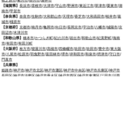
牧之原市
/
菊川市
/
掛川市
/
袋井市
【滋賀県】
長浜市
/
彦根市
/
大津市
/
守山市
/
野洲市
/
東近江市
/
草津市
/
栗東市
/
湖
南市
/
甲賀市
【奈良県】
奈良市
/
生駒市
/
大和郡山市
/
天理市
/
香芝市
/
大和高田市
/
桜井市
/
葛
城市
/
橿原市
【京都府】
京都市
/
南丹市
/
亀岡市
/
向日市
/
長岡京市
/
宇治市
/
八幡市
/
城陽市
/
京
田辺市
/
木津川市
【和歌山県】
橋本市
/
かつらぎ町
/
紀の川市
/
岩出市
/
和歌山市
/
紀美野町
/
海南
市
/
有田市
/
有田川町
【大阪府】
枚方市
/
寝屋川市
/
高槻市
/
四條畷市
/
吹田市
/
吹田市
/
豊中市
/
東大阪
市
/
八尾市
/
松原市
/
羽曳野市
/
富田林市
/
堺市
/
岸和田市
/
和泉市
/
摂津市
/
守口市
/
門真市
【兵庫県】
姫路市
/
神戸市
/
神戸市北区
/
神戸市灘区
/
神戸市中央区
/
神戸市兵庫区
/
神戸市
長田区
/
神戸市須磨区
/
神戸市垂水区
/
神戸市西区
/
神戸市東灘区
/
三田市
/
川西
市
/
宝塚市
/
西宮市
/
伊丹市
/
芦屋市
/
尼崎市
/
加古川市
/
明石市
【広島県】
呉市
【山口県】
山口市
/
下関市
/
山陽小野田市
/
宇部市
/
防府市
/
周南市
/
下松市
【香川県】
観音寺市
/
三豊市
/
善通寺市
/
丸亀市
/
坂出市
/
高松市
/
さぬき市
/
東か
がわ市
【愛媛県】
伊予市
/
東温市
/
松山市
/
今治市
/
西条市
/
新居浜市
/
四国中央市
【福岡県】
福岡市東区
/
福岡市南区
/
福岡市博多区
/
福岡市早良区
/
福岡市西区
/
福岡市中央
区
/
福岡市城南区
/
北九州市八幡西区
/
北九州市小倉南区
/
北九州市小倉北区
/
北
九州市門司区
/
北九州市若松区
/
北九州市八幡東区
/
北九州市戸畑区
/
久留米市
/