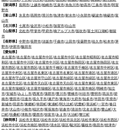
【新潟県】
長岡市
/
上越市
/
柏崎市
/
五泉市
/
糸魚川市
/
妙高市
/
三条市
/
燕市
/
阿賀
野市
【富山県】
氷見市
/
高岡市
/
滑川市
/
魚津市
/
射水市
/
小矢部市
/
砺波市
/
南砺市
/
富
山市
【石川県】
七尾市
/
金沢市
/
小松市
/
加賀市
/
白山市
【山梨県】
北杜市
/
甲斐市
/
甲府市
/
南アルプス市
/
笛吹市
/
富士河口湖町
/
都留
市
【長野県】
中野市
/
長野市
/
須坂市
/
千曲市
/
上田市
/
安曇野市
/
佐久市
/
松本市
/
茅
野市
/
伊那市
/
飯田市
【愛知県】
名古屋市
/
名古屋市
/
名古屋市中区
/
名古屋市中区
/
名古屋市昭和区
/
名古屋市昭
和区
/
名古屋市中川区
/
名古屋市中川区
/
名古屋市熱田区
/
名古屋市熱田区
/
名古
屋市西区
/
名古屋市西区
/
名古屋市千種区
/
名古屋市千種区
/
名古屋市中村区
/
名
古屋市中村区
/
名古屋市名東区
/
名古屋市名東区
/
名古屋市港区
/
名古屋市港区
/
名古屋市守山区
/
名古屋市守山区
/
名古屋市緑区
/
名古屋市緑区
/
名古屋市北区
/
名古屋市北区
/
名古屋市天白区
/
名古屋市天白区
/
名古屋市東区
/
名古屋市東区
/
名古屋市瑞穂区
/
名古屋市瑞穂区
/
名古屋市南区
/
名古屋市南区
/
岡崎市
/
知立
市
/
安城市
/
みよし市
/
西尾市
/
蒲郡市
/
豊川市
/
豊橋市
/
刈谷市
/
豊明市
/
高浜市
/
碧
南市
/
豊田市
/
日進市
/
長久手市
/
瀬戸市
/
東海市
/
大府市
/
知多市
/
半田市
/
常滑市
/
新城市
/
田原市
/
東郷町
/
幸田町
/
東浦町
/
阿久比町
/
武豊町
/
美浜町
/
一宮市
/
春日
井市
/
犬山市
/
小牧市
/
稲沢市
/
尾張旭市
/
岩倉市
/
清須市
/
北名古屋市
/
豊山町
/
大
口町
/
扶桑町
/
津島市
/
愛西市
/
弥富市
/
あま市
/
大治町
/
蟹江町
【静岡県】
浜松市天竜区
/
浜松市北区
/
浜松市浜北区
/
浜松市東区
/
浜松市西区
/
浜松市中区
/
浜松市南区
/
静岡市
/
清水区
/
葵区
/
駿河区
/
藤枝市
/
島田市
/
焼津市
/