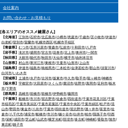
会社案内
お問い合わせ・お見積もり
[各エリアのオススメ鍵屋さん]
【北海道】
江別市
/
石狩市
/
北広島市
/
小樽市
/
恵庭市
/
千歳市
/
苫小牧市
/
伊達市
/
白老町
/
登別市
/
室蘭市
/
札幌市西区
/
札幌市手稲区
【青森県】
むつ市
/
五所川原市
/
青森市
/
弘前市
/
十和田市
/
八戸市
【岩手県】
滝沢市
/
盛岡市
/
宮古市
/
花巻市
/
北上市
/
奥州市
/
一関市
【秋田県】
大館市
/
能代市
/
秋田市
/
大仙市
/
横手市
/
由利本荘市
【山形県】
村山市
/
寒河江市
/
東根市
/
天童市
/
山形市
/
上山市
【福島県】
伊達市
/
福島市
/
南相馬市
/
二本松市
/
会津若松市
/
郡山市
/
須賀川市
/
白河市
/
いわき市
【茨城県】
土浦市
/
水戸市
/
古河市
/
坂東市
/
牛久市
/
取手市
/
龍ヶ崎市
/
神栖市
【栃木県】
宇都宮市
/
大田原市
/
さくら市
/
鹿沼市
/
佐野市
/
真岡市
/
足利市
/
栃木
市
/
下野市
【群馬県】
高崎市
/
前橋市
/
前橋市
/
伊勢崎市
/
藤岡市
【千葉県】
船橋市
/
市川市
/
習志野市
/
佐倉市
/
四街道市
/
千葉市花見川区
/
千葉
市稲毛区
/
千葉市美浜区
/
千葉市若葉区
/
千葉市中央区
/
千葉市緑区
/
松戸市
/
流
山市
/
野田市
/
東金市
/
八街市
/
千葉市
/
四街道市
/
習志野市
/
酒々井市
/
富里市
/
佐
倉市
/
八千代市
/
浦安市
/
船橋市
/
市川市
/
鎌ケ谷市
/
白井市
/
柏市
/
我孫子市
/
印西
市
/
栄町
/
成田市
/
芝山町
/
山武市
/
横芝光町
/
匝瑳市
/
多古町
/
神崎町
/
香取市
/
旭市
/
東庄町
/
銚子市