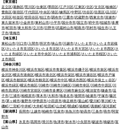
【東京都】
足立区
/
葛飾区
/
荒川区
/
台東区
/
墨田区
/
江戸川区
/
江東区
/
北区
/
文京区
/
板橋区
/
豊島区
/
新宿区
/
千代田区
/
中央区
/
港区
/
練馬区
/
中野区
/
渋谷区
/
目黒区
/
品川区
/
大田区
/
杉並区
/
世田谷区
/
狛江市
/
調布市
/
三鷹市
/
武蔵野市
/
西東京市
/
清瀬市
/
東久留米市
/
小金井市
/
東村山市
/
小平市
/
国分寺市
/
国立市
/
府中市
/
稲城市
/
多摩
市
/
町田市
/
東大和市
/
立川市
/
日野市
/
武蔵村山市
/
昭島市
/
羽村市
/
福生市
/
八王
子市
/
青梅市
【埼玉県】
東松山市
/
川口市
/
入間市
/
所沢市
/
挟山市
/
川越市
/
さいたま市
/
さいたま市岩槻
区
/
さいたま市見沼区
/
さいたま市北区
/
さいたま市大宮区
/
さいたま市西区
/
さ
いたま市緑区
/
さいたま市中央区
/
さいたま市浦和区
/
さいたま市桜区
/
さいた
ま市南区
【神奈川県】
横浜市神奈川区
/
横浜市旭区
/
横浜市青葉区
/
横浜市磯子区
/
横浜市泉区
/
横浜市
金沢区
/
横浜市港南区
/
横浜市港北区
/
横浜市栄区
/
横浜市瀬谷区
/
横浜市戸塚
区
/
横浜市都筑区
/
横浜市鶴見区
/
横浜市中区
/
横浜市西区
/
横浜市保土ヶ谷区
/
横浜市緑区
/
横浜市南区
/
川崎市
/
川崎市川崎区
/
川崎市幸区
/
川崎市中原区
/
川
崎市高津区
/
川崎市宮前区
/
川崎市多摩区
/
川崎市麻生区
/
横須賀市
/
鎌倉市
/
逗
子市
/
三浦市
/
相模原市
/
厚木市
/
大和市
/
海老名市
/
座間市
/
綾瀬市
/
平塚市
/
藤沢
市
/
茅ヶ崎市
/
秦野市
/
伊勢原市
/
小田原市
/
南足柄市
/
葉山町
/
愛川町
/
寒川町
/
大
磯町
/
二宮町
/
中井町
/
大井町
/
松田町
/
山北町
/
開成町
/
箱根町
/
真鶴町
/
湯河原町
【新潟県】
長岡市
/
上越市
/
柏崎市
/
五泉市
/
糸魚川市
/
妙高市
/
三条市
/
燕市
/
阿賀
野市
【富山県】
氷見市
/
高岡市
/
滑川市
/
魚津市
/
射水市
/
小矢部市
/
砺波市
/
南砺市
/
富
山市