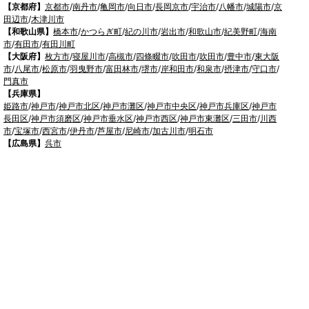
【京都府】
京都市
/
南丹市
/
亀岡市
/
向日市
/
長岡京市
/
宇治市
/
八幡市
/
城陽市
/
京
田辺市
/
木津川市
【和歌山県】
橋本市
/
かつらぎ町
/
紀の川市
/
岩出市
/
和歌山市
/
紀美野町
/
海南
市
/
有田市
/
有田川町
【大阪府】
枚方市
/
寝屋川市
/
高槻市
/
四條畷市
/
吹田市
/
吹田市
/
豊中市
/
東大阪
市
/
八尾市
/
松原市
/
羽曳野市
/
富田林市
/
堺市
/
岸和田市
/
和泉市
/
摂津市
/
守口市
/
門真市
【兵庫県】
姫路市
/
神戸市
/
神戸市北区
/
神戸市灘区
/
神戸市中央区
/
神戸市兵庫区
/
神戸市
長田区
/
神戸市須磨区
/
神戸市垂水区
/
神戸市西区
/
神戸市東灘区
/
三田市
/
川西
市
/
宝塚市
/
西宮市
/
伊丹市
/
芦屋市
/
尼崎市
/
加古川市
/
明石市
【広島県】
呉市
【山口県】
山口市
/
下関市
/
山陽小野田市
/
宇部市
/
防府市
/
周南市
/
下松市
【香川県】
観音寺市
/
三豊市
/
善通寺市
/
丸亀市
/
坂出市
/
高松市
/
さぬき市
/
東か
がわ市
【愛媛県】
伊予市
/
東温市
/
松山市
/
今治市
/
西条市
/
新居浜市
/
四国中央市
【福岡県】
福岡市東区
/
福岡市南区
/
福岡市博多区
/
福岡市早良区
/
福岡市西区
/
福岡市中央
区
/
福岡市城南区
/
北九州市八幡西区
/
北九州市小倉南区
/
北九州市小倉北区
/
北
九州市門司区
/
北九州市若松区
/
北九州市八幡東区
/
北九州市戸畑区
/
久留米市
/
飯塚市
/
大牟田市
/
春日市
/
筑紫野市
/
糸島市
/
宗像市
/
大野城市
/
柳川市
/
太宰府
市
/
行橋市
/
八女市
/
小郡市
/
古賀市
/
直方市
/
朝倉市
/
福津市
/
田川市
/
筑後市
/
中間
市
/
嘉麻市
/
みやま市
/
大川市
/
うきは市
/
宮若市
/
豊前市
/
那珂川町
/
志免町
/
粕屋
町
/
宇美町
/
苅田町
/
岡垣町
/
篠栗町
/
水巻町
/
筑前町
/
須恵町
/
福智町
/
新宮町
/
みや
こ町
/
広川町
/
築上町