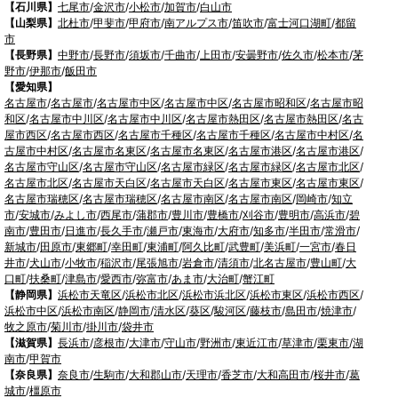
【石川県】
七尾市
/
金沢市
/
小松市
/
加賀市
/
白山市
【山梨県】
北杜市
/
甲斐市
/
甲府市
/
南アルプス市
/
笛吹市
/
富士河口湖町
/
都留
市
【長野県】
中野市
/
長野市
/
須坂市
/
千曲市
/
上田市
/
安曇野市
/
佐久市
/
松本市
/
茅
野市
/
伊那市
/
飯田市
【愛知県】
名古屋市
/
名古屋市
/
名古屋市中区
/
名古屋市中区
/
名古屋市昭和区
/
名古屋市昭
和区
/
名古屋市中川区
/
名古屋市中川区
/
名古屋市熱田区
/
名古屋市熱田区
/
名古
屋市西区
/
名古屋市西区
/
名古屋市千種区
/
名古屋市千種区
/
名古屋市中村区
/
名
古屋市中村区
/
名古屋市名東区
/
名古屋市名東区
/
名古屋市港区
/
名古屋市港区
/
名古屋市守山区
/
名古屋市守山区
/
名古屋市緑区
/
名古屋市緑区
/
名古屋市北区
/
名古屋市北区
/
名古屋市天白区
/
名古屋市天白区
/
名古屋市東区
/
名古屋市東区
/
名古屋市瑞穂区
/
名古屋市瑞穂区
/
名古屋市南区
/
名古屋市南区
/
岡崎市
/
知立
市
/
安城市
/
みよし市
/
西尾市
/
蒲郡市
/
豊川市
/
豊橋市
/
刈谷市
/
豊明市
/
高浜市
/
碧
南市
/
豊田市
/
日進市
/
長久手市
/
瀬戸市
/
東海市
/
大府市
/
知多市
/
半田市
/
常滑市
/
新城市
/
田原市
/
東郷町
/
幸田町
/
東浦町
/
阿久比町
/
武豊町
/
美浜町
/
一宮市
/
春日
井市
/
犬山市
/
小牧市
/
稲沢市
/
尾張旭市
/
岩倉市
/
清須市
/
北名古屋市
/
豊山町
/
大
口町
/
扶桑町
/
津島市
/
愛西市
/
弥富市
/
あま市
/
大治町
/
蟹江町
【静岡県】
浜松市天竜区
/
浜松市北区
/
浜松市浜北区
/
浜松市東区
/
浜松市西区
/
浜松市中区
/
浜松市南区
/
静岡市
/
清水区
/
葵区
/
駿河区
/
藤枝市
/
島田市
/
焼津市
/
牧之原市
/
菊川市
/
掛川市
/
袋井市
【滋賀県】
長浜市
/
彦根市
/
大津市
/
守山市
/
野洲市
/
東近江市
/
草津市
/
栗東市
/
湖
南市
/
甲賀市
【奈良県】
奈良市
/
生駒市
/
大和郡山市
/
天理市
/
香芝市
/
大和高田市
/
桜井市
/
葛
城市
/
橿原市